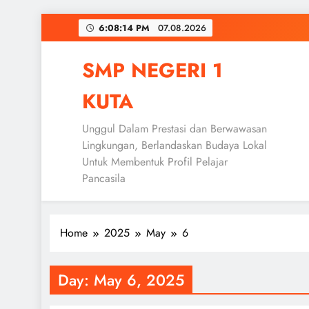
Skip
6:08:15 PM
07.08.2026
to
content
SMP NEGERI 1
KUTA
Unggul Dalam Prestasi dan Berwawasan
Lingkungan, Berlandaskan Budaya Lokal
Untuk Membentuk Profil Pelajar
Pancasila
Home
2025
May
6
Day:
May 6, 2025