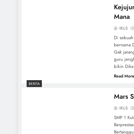
Kejuju
Mana
IKLS
Di sebuah
bernama Di
Gak jarang
guru jeng
bikin Dik
Read Mor
BERITA
Mars 
IKLS
SMP 1 Kut
Berpresta
Bertanggu