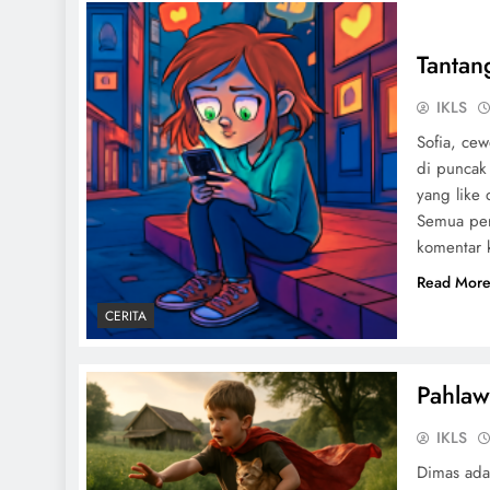
Tantan
IKLS
Sofia, cew
di puncak 
yang like 
Semua per
komentar 
Read Mor
CERITA
Pahlaw
IKLS
Dimas adal