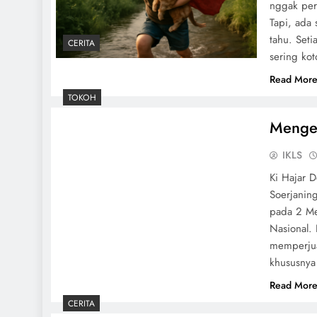
nggak per
Tapi, ada 
tahu. Set
CERITA
sering kot
Read Mor
TOKOH
Mengen
IKLS
Ki Hajar 
Soerjaning
pada 2 Me
Nasional.
memperjua
khususnya
Read Mor
CERITA