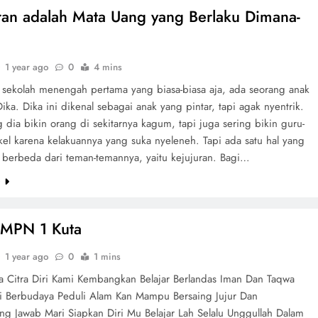
ran adalah Mata Uang yang Berlaku Dimana-
1 year ago
0
4 mins
 sekolah menengah pertama yang biasa-biasa aja, ada seorang anak
ka. Dika ini dikenal sebagai anak yang pintar, tapi agak nyentrik.
 dia bikin orang di sekitarnya kagum, tapi juga sering bikin guru-
kel karena kelakuannya yang suka nyeleneh. Tapi ada satu hal yang
a berbeda dari teman-temannya, yaitu kejujuran. Bagi…
e
SMPN 1 Kuta
1 year ago
0
1 mins
a Citra Diri Kami Kembangkan Belajar Berlandas Iman Dan Taqwa
si Berbudaya Peduli Alam Kan Mampu Bersaing Jujur Dan
ng Jawab Mari Siapkan Diri Mu Belajar Lah Selalu Unggullah Dalam