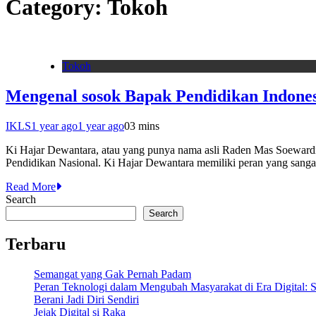
Category:
Tokoh
Tokoh
Mengenal sosok Bapak Pendidikan Indone
IKLS
1 year ago
1 year ago
0
3 mins
Ki Hajar Dewantara, atau yang punya nama asli Raden Mas Soewardi S
Pendidikan Nasional. Ki Hajar Dewantara memiliki peran yang sang
Read More
Search
Search
Terbaru
Semangat yang Gak Pernah Padam
Peran Teknologi dalam Mengubah Masyarakat di Era Digital: S
Berani Jadi Diri Sendiri
Jejak Digital si Raka