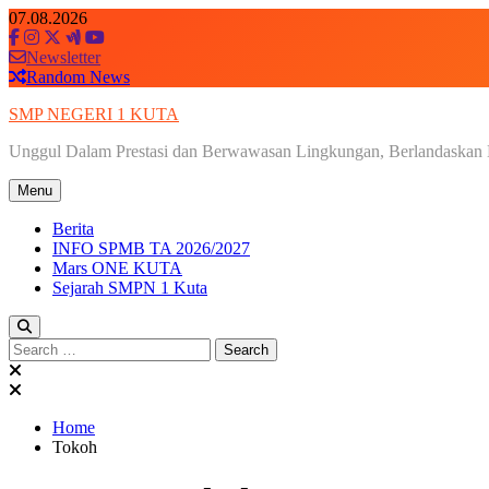
Skip
07.08.2026
to
content
Newsletter
Random News
SMP NEGERI 1 KUTA
Unggul Dalam Prestasi dan Berwawasan Lingkungan, Berlandaskan B
Menu
Berita
INFO SPMB TA 2026/2027
Mars ONE KUTA
Sejarah SMPN 1 Kuta
Search
for:
Home
Tokoh