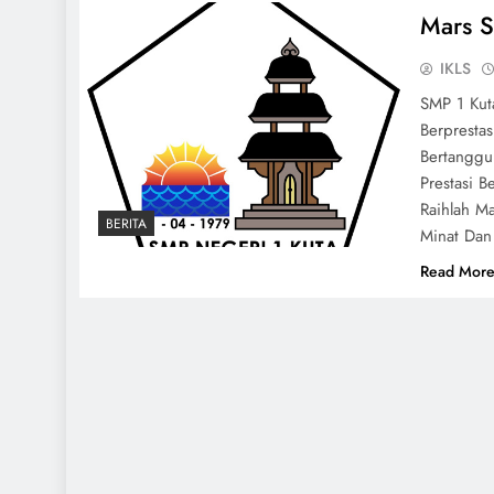
Mars 
IKLS
SMP 1 Kut
Berpresta
Bertanggu
Prestasi 
Raihlah M
BERITA
Minat Dan
Read Mor